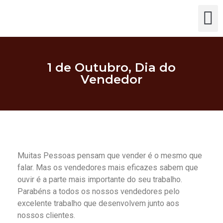
Quem s
Regiõe
Acompan
1 de Outubro, Dia do
Vendedor
Muitas Pessoas pensam que vender é o mesmo que
falar. Mas os vendedores mais eficazes sabem que
ouvir é a parte mais importante do seu trabalho.
Parabéns a todos os nossos vendedores pelo
excelente trabalho que desenvolvem junto aos
nossos clientes.